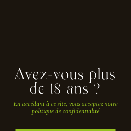
Staff Picks
Ut enim ad minim veniam
Camille
Avez-vous plus
de 18 ans ?
Anatole
En accédant à ce site, vous acceptez notre
politique de confidentialité
Justine