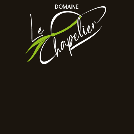
Product Small
List
Accueil
Product Small List
Top Rated
Ut enim ad minim veniam